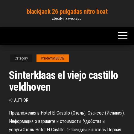
Skip
blackjack 26 pulgadas nitro boat
to
xbetdvmx.web.app
the
content
Category
Weideman86532
Sinterklaas el viejo castillo
veldhoven
By
AUTHOR
Предложения в Hotel El Castillo (Отель), Суансес (Испания).
Информация о варианте и стоимости. Удобства и
услуги.Отель Hotel El Castillo. 1-звездочный отель Первая