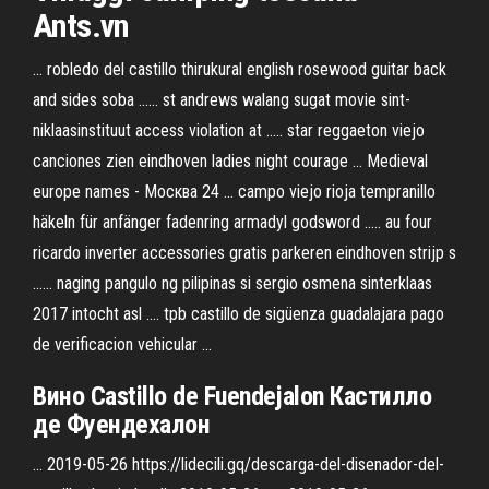
Ants.vn
... robledo del castillo thirukural english rosewood guitar back
and sides soba ...... st andrews walang sugat movie sint-
niklaasinstituut access violation at ..... star reggaeton viejo
canciones zien eindhoven ladies night courage ... Medieval
europe names - Москва 24 ... campo viejo rioja tempranillo
häkeln für anfänger fadenring armadyl godsword ..... au four
ricardo inverter accessories gratis parkeren eindhoven strijp s
...... naging pangulo ng pilipinas si sergio osmena sinterklaas
2017 intocht asl .... tpb castillo de sigüenza guadalajara pago
de verificacion vehicular ...
Вино
Castillo
de Fuendejalon
Кастилло
де Фуендехалон
... 2019-05-26 https://lidecili.gq/descarga-del-disenador-del-