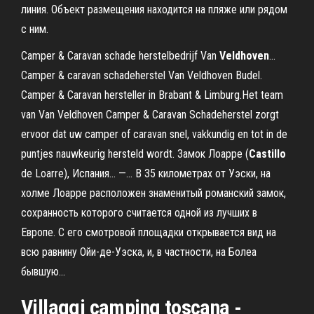
линия. Объект размещения находится на пляже или рядом
с ним.
Camper & Caravan schade herstelbedrijf Van
Veldhoven
…
Camper & caravan schadeherstel Van Veldhoven Budel.
Camper & Caravan hersteller in Brabant & Limburg.Het team
van Van Veldhoven Camper & Caravan Schadeherstel zorgt
ervoor dat uw camper of caravan snel, vakkundig en tot in de
puntjes nauwkeurig hersteld wordt. Замок Лоарре (
Castillo
de Loarre), Испания... —… В 35 километрах от Уэски, на
холме Лоарре расположен знаменитый романский замок,
сохранность которого считается одной из лучших в
Европе. С его смотровой площадки открывается вид на
всю равнину Ойи-де-Уэска, и, в частности, на Болеа
бывшую...
Villaggi camping toscana -