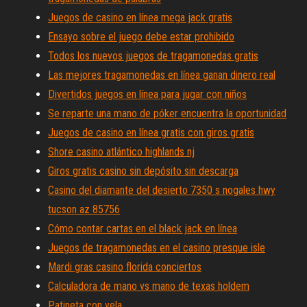
Juegos de casino en línea mega jack gratis
Ensayo sobre el juego debe estar prohibido
Todos los nuevos juegos de tragamonedas gratis
Las mejores tragamonedas en línea ganan dinero real
Divertidos juegos en línea para jugar con niños
Se reparte una mano de póker encuentra la oportunidad
Juegos de casino en línea gratis con giros gratis
Shore casino atlántico highlands nj
Giros gratis casino sin depósito sin descarga
Casino del diamante del desierto 7350 s nogales hwy
tucson az 85756
Cómo contar cartas en el black jack en línea
Juegos de tragamonedas en el casino presque isle
Mardi gras casino florida conciertos
Calculadora de mano vs mano de texas holdem
Patineta con vela