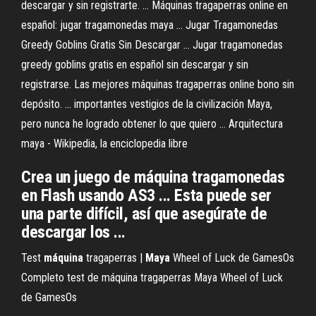
descargar y sin registrarte. ... Máquinas tragaperras online en
español: jugar tragamonedas maya ... Jugar Tragamonedas
Greedy Goblins Gratis Sin Descargar ... Jugar tragamonedas
greedy goblins gratis en español sin descargar y sin
registrarse. Las mejores máquinas tragaperras online bono sin
depósito. ... importantes vestigios de la civilización Maya,
pero nunca he logrado obtener lo que quiero ... Arquitectura
maya - Wikipedia, la enciclopedia libre
Crea un juego de máquina tragamonedas
en Flash usando AS3 ... Esta puede ser
una parte difícil, así que asegúrate de
descargar los ...
Test
máquina
tragaperras |
Maya
Wheel of Luck de GamesOs
Completo test de máquina tragaperras Maya Wheel of Luck
de GamesOs