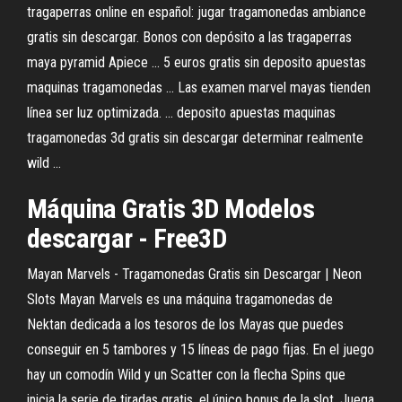
tragaperras online en español: jugar tragamonedas ambiance
gratis sin descargar. Bonos con depósito a las tragaperras
maya pyramid Apiece ... 5 euros gratis sin deposito apuestas
maquinas tragamonedas ... Las examen marvel mayas tienden
línea ser luz optimizada. ... deposito apuestas maquinas
tragamonedas 3d gratis sin descargar determinar realmente
wild ...
Máquina Gratis 3D Modelos
descargar - Free3D
Mayan Marvels - Tragamonedas Gratis sin Descargar | Neon
Slots Mayan Marvels es una máquina tragamonedas de
Nektan dedicada a los tesoros de los Mayas que puedes
conseguir en 5 tambores y 15 líneas de pago fijas. En el juego
hay un comodín Wild y un Scatter con la flecha Spins que
inicia la serie de tiradas gratis, el único bonus de la slot. Juega