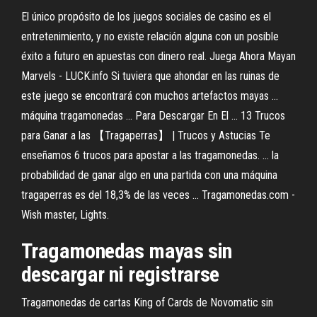
El único propósito de los juegos sociales de casino es el
entretenimiento, y no existe relación alguna con un posible
éxito a futuro en apuestas con dinero real. Juega Ahora Mayan
Marvels - LUCK.info Si tuviera que ahondar en las ruinas de
este juego se encontrará con muchos artefactos mayas ...
máquina tragamonedas ... Para Descargar En El ... 13 Trucos
para Ganar a las 【Tragaperras】 | Trucos y Astucias Te
enseñamos 6 trucos para apostar a las tragamonedas. ... la
probabilidad de ganar algo en una partida con una máquina
tragaperras es del 18,3% de las veces ... Tragamonedas.com -
Wish master, Lights.
Tragamonedas mayas sin
descargar ni registrarse
Tragamonedas de cartas King of Cards de Novomatic sin