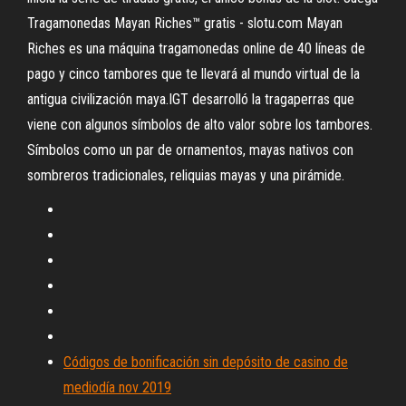
Tragamonedas Mayan Riches™ gratis - slotu.com Mayan
Riches es una máquina tragamonedas online de 40 líneas de
pago y cinco tambores que te llevará al mundo virtual de la
antigua civilización maya.IGT desarrolló la tragaperras que
viene con algunos símbolos de alto valor sobre los tambores.
Símbolos como un par de ornamentos, mayas nativos con
sombreros tradicionales, reliquias mayas y una pirámide.
Códigos de bonificación sin depósito de casino de
mediodía nov 2019