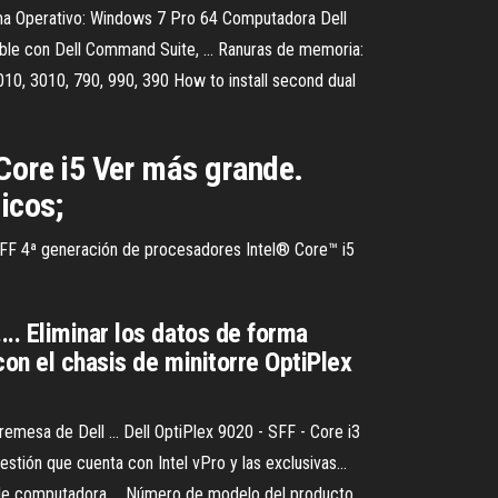
ema Operativo: Windows 7 Pro 64 Computadora Dell
ible con Dell Command Suite, ... Ranuras de memoria:
010, 3010, 790, 990, 390 How to install second dual
 Core i5 Ver más grande.
icos;
FF 4ª generación de procesadores Intel® Core™ i5
.. Eliminar los datos de forma
con el chasis de minitorre OptiPlex
remesa de Dell ... Dell OptiPlex 9020 - SFF - Core i3
stión que cuenta con Intel vPro y las exclusivas...
e computadora ... Número de modelo del producto,