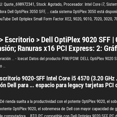
U: Quote_698972341, Stock: Agotado, Procesador: Intel Core i7, Sist
ora Dell OptiPlex 3050 SFF, ... cada sistema OptiPlex 3050 está dispon
YouTube Dell Optiplex Small Form Factor XE2, 9020, 9010, 7020, 3020, 7
Escritorio > Dell OptiPlex 9020 SFF |
nsión; Ranuras x16 PCI Express: 2: Gráf
ración ... - Icecat Datos del producto PIM/PDM: DELL OptiPlex 9020 S
 ...
ritorio 9020-SFF Intel Core i5 4570 (3.20 GHz ..
n Dell para ... espacio para legacy tarjetas PCI 
 Dé rienda suelta a la productividad con el potente OptiPlex 9020, el sob
l potente OptiPlex 9020, el sobremesa de Dell con mayor capacidad de ge
e computadora ... BTO PC compatible con Dell Optiplex 9020 SFF PC d