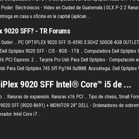
... Poder: Electrónicos - Video en Ciudad de Guatemala | OLX P-2 2 Ranur
ega en casa u oficina en la capital (aplican ...
ex 9020 SFF? - TR Forums
b Outlet ... PC OPTIPLEX 9020 SFF I5-4590 3.3GHZ 500GB 4GB OUTLET ..
Dell Optiplex 9020 SFF - CI5 - 8GB - 1TB ... Computadora Dell Optiplex
16 PCI Express: 2 ... Tarjeta Pci Usb Para Dell Optiplex - Computación 
 Usb Para Dell Optiplex 745 Sff Pg194 0uf888. Anzoátegui. Dell Optiplex 
Plex 9020 SFF Intel® Core™ i5 de ...
 Ranuras de expansión. Ranuras x16 PCI ... Tipo de chasis, Small Fo
020 SFF (9020-8691) + MONITOR 24" DELL - Ordenadores de sobremesa
dor Intel Core i7 ...