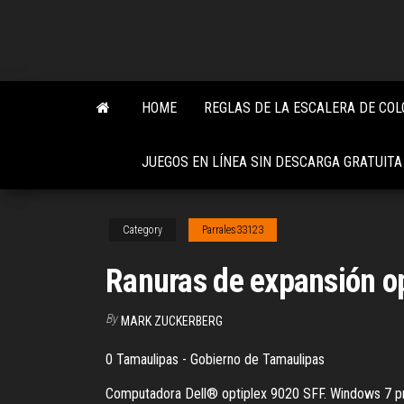
Skip
to
the
content
HOME
REGLAS DE LA ESCALERA DE COL
JUEGOS EN LÍNEA SIN DESCARGA GRATUITA
Category
Parrales33123
Ranuras de expansión op
By
MARK ZUCKERBERG
0 Tamaulipas - Gobierno de Tamaulipas
Computadora Dell® optiplex 9020 SFF. Windows 7 prof