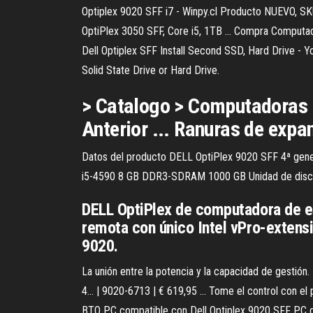
Optiplex 9020 SFF i7 - Winpy.cl Producto NUEVO, SK
OptiPlex 3050 SFF, Core i5, 1TB ... Compra Computad
Dell Optiplex SFF Install Second SSD, Hard Drive - 
Solid State Drive or Hard Drive.
> Catalogo > Computadoras > 
Anterior ... Ranuras de expa
Datos del producto DELL OptiPlex 9020 SFF 4ª gene
i5-4590 8 GB DDR3-SDRAM 1000 GB Unidad de disco
DELL OptiPlex de computadora de esc
remota con único Intel vPro-extensió
9020.
La unión entre la potencia y la capacidad de gestión.
4... | 9020-6713 | € 619,95 ... Tome el control con e
BTO PC compatible con Dell Optiplex 9020 SFF PC d