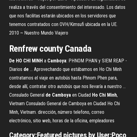
realiza a través del consentimiento del interesado. Los datos
que nos facilitas estarán ubicados en los servidores que
tenemos contratados con OVH/Kimsufi ubicada en la UE.
2010 ~ Nuestro Mundo Viajero
Renfrew county Canada
De
HO
CHI
MINH
a
Camboya
: PHNOM PHAN y SIEM REAP -
Diarios
de
... Aprovechando que estábamos en Ho Chi Minh
contratamos el viaje en autobús hasta Phnom Phen para,
desde allí, contratar otro autobús que nos llevaría a nuestro ...
Consulado General
de
Camboya
en Ciudad
Ho
Chi
Minh
,
Vietnam Consulado General de Camboya en Ciudad Ho Chi
Minh, Vietnam. dirección, número telefono, correo
electrónico, sitio web, horas de la oficina, empleadores
Category:Featured pictures by User:Poco