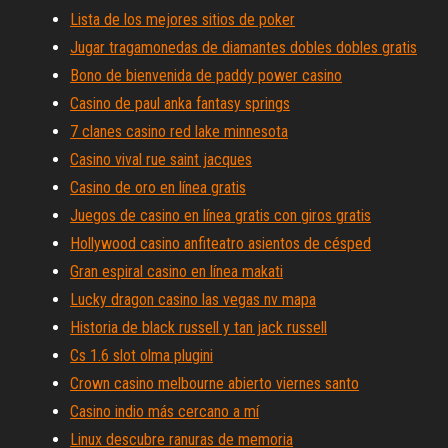
Lista de los mejores sitios de poker
Jugar tragamonedas de diamantes dobles dobles gratis
Bono de bienvenida de paddy power casino
Casino de paul anka fantasy springs
7 clanes casino red lake minnesota
Casino vival rue saint jacques
Casino de oro en línea gratis
Juegos de casino en línea gratis con giros gratis
Hollywood casino anfiteatro asientos de césped
Gran espiral casino en línea makati
Lucky dragon casino las vegas nv mapa
Historia de black russell y tan jack russell
Cs 1.6 slot olma plugini
Crown casino melbourne abierto viernes santo
Casino indio más cercano a mí
Linux descubre ranuras de memoria