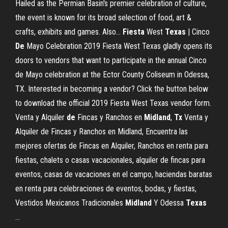
Hailed as the Permian Basin's premier celebration of culture,
the event is known for its broad selection of food, art &
crafts, exhibits and games. Also…
Fiesta
West
Texas
| Cinco
De
Mayo Celebration 2019 Fiesta West Texas gladly opens its
doors to vendors that want to participate in the annual Cinco
de Mayo celebration at the Ector County Coliseum in Odessa,
TX. Interested in becoming a vendor? Click the button below
to download the official 2019 Fiesta West Texas vendor form.
Venta y Alquiler
de
Fincas y Ranchos en
Midland
,
Tx
Venta y
Alquiler de Fincas y Ranchos en Midland, Encuentra las
mejores ofertas de Fincas en Alquiler, Ranchos en renta para
fiestas, chalets o casas vacacionales, alquiler de fincas para
eventos, casas de vacaciones en el campo, haciendas baratas
en renta para celebraciones de eventos, bodas, y fiestas,
Vestidos Mexicanos Tradicionales
Midland
Y Odessa
Texas
...