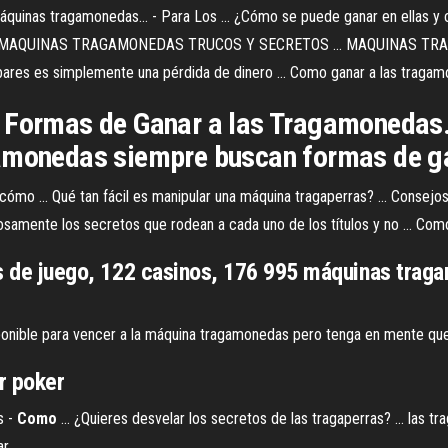
máquinas tragamonedas… - Para Los ... ¿Cómo se puede ganar en ellas y 
184. MAQUINAS TRAGAMONEDAS TRUCOS Y SECRETOS ... MAQUINAS TRA
bares es simplemente una pérdida de dinero ... Como ganar a las tragam
 Formas de Ganar a las Tragamonedas.
amonedas siempre buscan formas de gan
mo ... Qué tan fácil es manipular una máquina tragaperras? ... Consejos
losamente los secretos que rodean a cada uno de los títulos y no ... Com
res de juego, 122 casinos, 176 995 máquinas trag
onible para vencer a la máquina tragamonedas pero tenga en mente que
r
poker
s -
Como
... ¿Quieres desvelar los secretos de las tragaperras? ... las 
 ...