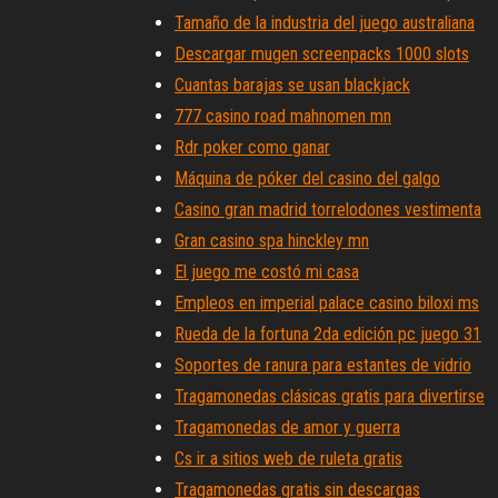
Tamaño de la industria del juego australiana
Descargar mugen screenpacks 1000 slots
Cuantas barajas se usan blackjack
777 casino road mahnomen mn
Rdr poker como ganar
Máquina de póker del casino del galgo
Casino gran madrid torrelodones vestimenta
Gran casino spa hinckley mn
El juego me costó mi casa
Empleos en imperial palace casino biloxi ms
Rueda de la fortuna 2da edición pc juego 31
Soportes de ranura para estantes de vidrio
Tragamonedas clásicas gratis para divertirse
Tragamonedas de amor y guerra
Cs ir a sitios web de ruleta gratis
Tragamonedas gratis sin descargas