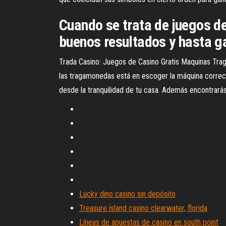
Cuando se trata de juegos d
buenos resultados y hasta ga
Trada Casino: Juegos de Casino Gratis Maquinas Traga
las tragamonedas está en escoger la máquina correc
desde la tranquilidad de tu casa. Además encontrarás
Lucky dino casino sin depósito
Treasure island casino clearwater, florida
Líneas de apuestas de casino en south point