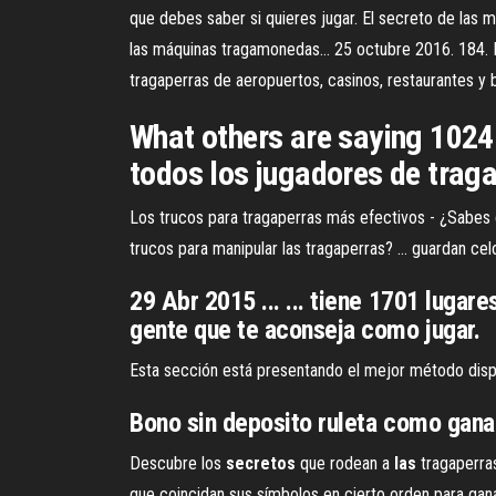
que debes saber si quieres jugar. El secreto de las 
las máquinas tragamonedas… 25 octubre 2016. 
tragaperras de aeropuertos, casinos, restaurantes y 
What others are saying 1024
todos los jugadores de trag
Los trucos para tragaperras más efectivos - ¿Sabes có
trucos para manipular las tragaperras? ... guardan ce
29 Abr 2015 ... ... tiene 1701 luga
gente que te aconseja como jugar.
Esta sección está presentando el mejor método disp
Bono sin deposito ruleta
como
gana
Descubre los
secretos
que rodean a
las
tragaperra
que coincidan sus símbolos en cierto orden para ganar