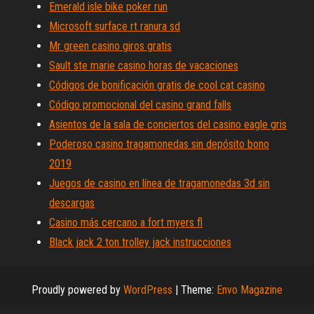
Emerald isle bike poker run
Microsoft surface rt ranura sd
Mr green casino giros gratis
Sault ste marie casino horas de vacaciones
Códigos de bonificación gratis de cool cat casino
Código promocional del casino grand falls
Asientos de la sala de conciertos del casino eagle gris
Poderoso casino tragamonedas sin depósito bono
2019
Juegos de casino en línea de tragamonedas 3d sin
descargas
Casino más cercano a fort myers fl
Black jack 2 ton trolley jack instrucciones
Proudly powered by
WordPress
|
Theme:
Envo Magazine