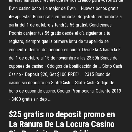
en esta fantástica review que hemos creado para vosotros de
Bwin casino bono. Lo mejor de Bwin ... Nuevos bonos gratis
de
apuestas Bono gratis en tombola. Regístrate en tombola a
partir del 1 de octubre y tendrás 5€ gratis!. Condiciones.
Podrás canjear tus 5€ gratis desde el día siguiente a tu
registro, siempre que la primera letra de tu apellido se
encuentre dentro del periodo en curso: Desde la A hasta la F:
del 1 de octubre al 15 de noviembre a las 23:59h Bonos de
cupones de casino - Códigos de bonificación de ... Sloto Cash
Casino - Deposit $20, Get $100 FREE! .... 2315 Bono de
casino sin depósito en Sloto'Cash ... Sloto'Cash Código de
bono de cupón de casino. Código Promocional Caliente 2019
- $400 gratis sin dep ...
$25 gratis no deposit promo en
La Ranura De La Locura Casino