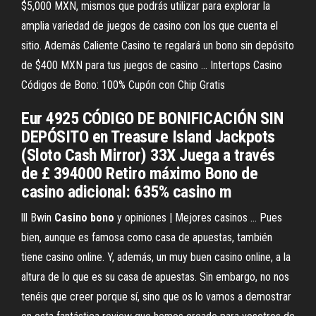
$5,000 MXN, mismos que podrás utilizar para explorar la
amplia variedad de juegos de casino con los que cuenta el
sitio. Además Caliente Casino te regalará un bono sin depósito
de $400 MXN para tus juegos de casino ... Intertops Casino
Códigos de Bono: 100% Cupón con Chip Gratis
Eur 4925 CÓDIGO DE BONIFICACIÓN SIN
DEPÓSITO en Treasure Island Jackpots
(Sloto Cash Mirror) 33X Juega a través
de £ 394000 Retiro máximo Bono de
casino adicional: 635% casino m
lll Bwin
Casino
bono
y opiniones | Mejores casinos ... Pues
bien, aunque es famosa como casa de apuestas, también
tiene casino online. Y, además, un muy buen casino online, a la
altura de lo que es su casa de apuestas. Sin embargo, no nos
tenéis que creer porque sí, sino que os lo vamos a demostrar